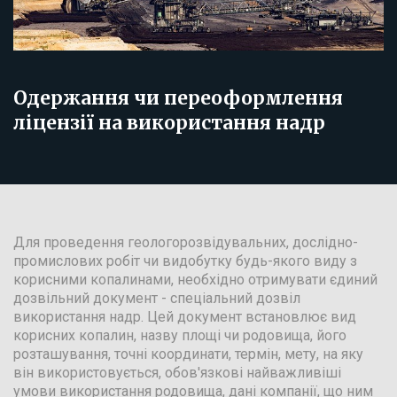
Одержання чи переоформлення
ліцензії на використання надр
Для проведення геологорозвідувальних, дослідно-
промислових робіт чи видобутку будь-якого виду з
корисними копалинами, необхідно отримувати єдиний
дозвільний документ - спеціальний дозвіл
використання надр. Цей документ встановлює вид
корисних копалин, назву площі чи родовища, його
розташування, точні координати, термін, мету, на яку
він використовується, обов'язкові найважливіші
умови використання родовища, дані компанії, що ним