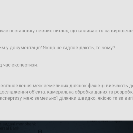
чає постановку певних питань, що впливають на вирішення
им у документації? Якщо не відповідають, то чому?
д час експертизи.
и встановлення меж земельних ділянок фахівці вивчають до
 дослідження об'єкта, камеральна обробка даних та розроб
кспертизу меж земельної ділянки швидко, якісно та за вигі