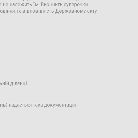
що не належить їм. Вирішити суперечки
діння, їх відповідність Державному акту
ній ділянці.
ів) надається така документація: