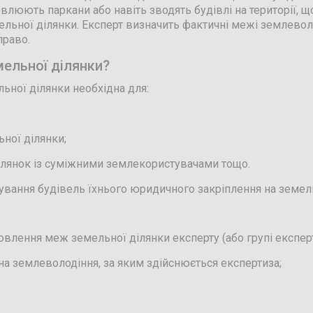
овлюють паркани або навіть зводять будівлі на території, 
ьної ділянки. Експерт визначить фактичні межі землеволо
право.
мельної ділянки?
ьної ділянки необхідна для:
ної ділянки;
ілянок із суміжними землекористувачами тощо.
жування будівель їхнього юридичного закріплення на земель
влення меж земельної ділянки експерту (або групі експерт
а землеволодіння, за яким здійснюється експертиза;