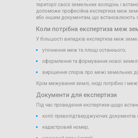
території своїх земельних володінь і встан
допоможе професійна експертиза меж земел
або іншим документам, що встановлюють 
Коли потрібна експертиза меж зе
У більшості випадків експертиза меж земел
уточнення меж та площі останнього;
оформлення та формування нової земель
вирішення спорів про межі земельних д
Крім межування землі, іноді потрібно і ме
Документи для експертизи
Під час проведення експертизи щодо встано
копії правопідтверджуючих документів н
кадастровий номер;