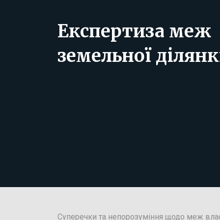
Експертиза меж
земельної ділян
Суперечки та непорозуміння щодо меж вла