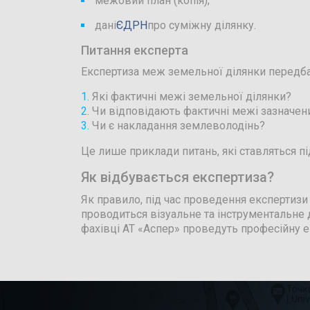
межовий план (копія);
дані
ЄДРН
про суміжну ділянку.
Питання експерта
Експертиза меж земельної ділянки передба
Які фактичні межі земельної ділянки?
Чи відповідають фактичні межі зазначен
Чи є накладання землеволодінь?
Це лише приклади питань, які ставляться пі
Як відбувається експертиза?
Як правило, під час проведення експертиз
проводиться візуальне та інструментальне
фахівці АТ «Аспер» проведуть професійну е