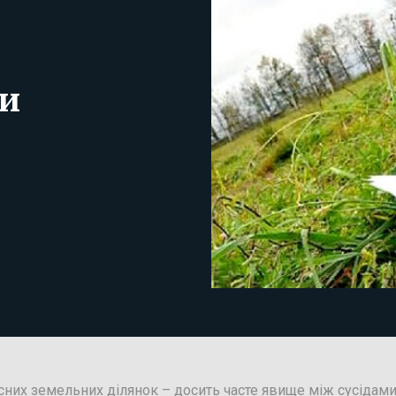
ки
сних земельних ділянок – досить часте явище між сусіда