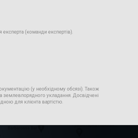
 експерта (команди експертів).
кументацію (у необхідному обсязі). Також
ка землевпорядного укладання. Досвідчені
дною для клієнта вартістю.