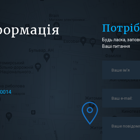
Потрі
формація
Будь ласка, заповн
Ваші питання
10014