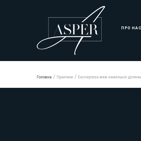
ПРО НА
Головна
Практики
Експертиза меж земельної ділянк