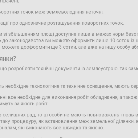
втрачені;
воротних точок меж землеволодіння неточні;
ації про однозначне розташування поворотних точок.
ки зі збільшенням площі доступне лише в межах норм безоп
но до законодавства ви можете оформити лише 10 соток із
 можете дооформити ще 3 сотки, але вже на іншу особу аб
лянки?
 що розробляти технічні документи із землеустрою, так сам
ть необхідне технологічне та технічне оснащення, мають с
ні все необхідне для виконання робіт обладнання, а тако
муть за якість робіт.
селищних рад, то ці особи не мають повноважень і прав ви
 таку процедуру, як встановлення меж земельної ділянки, в
оналам, які виконають все швидко та якісно.