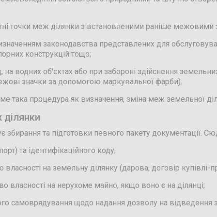
ротні точки меж ділянки з встановленими раніше межовими 
визначенням законодавства представлених для обслуговуван
 опорних конструкцій тощо;
, на водних об'єктах або при забороні здійснення земельни
ежові значки за допомогою маркувальної фарби).
ме така процедура як визначення, зміна меж земельної діл
 ділянки
 збирання та підготовки певного пакету документації. Сю
порт) та ідентифікаційного коду;
о власності на земельну ділянку (дарова, договір купівлі-п
о власності на нерухоме майно, якщо воно є на ділянці;
о самоврядування щодо надання дозволу на відведення зем