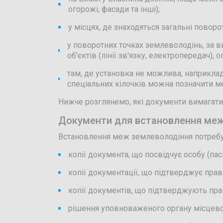
огорожі, фасади та інші);
у місцях, де знаходяться загальні пово
у поворотних точках землеволодінь, за 
об'єктів (лінії зв'язку, електропередач),
там, де установка не можлива, наприклад
спеціальних кілочків можна позначити м
Нижче розглянемо, які документи вимагати
Документи для встановлення меж
Встановлення меж землеволодіння потребує
копії документа, що посвідчує особу (пас
копії документації, що підтверджує прав
копії документів, що підтверджують прав
рішення уповноваженого органу місцевог