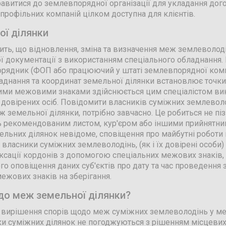
витися до землевпорядної організації для укладання догов
 профільних компаній цілком доступна для клієнтів.
ї ділянки
ить, що відновлення, зміна та визначення меж землеволод
ної документації з використанням спеціального обладнанн
орядник (ФОП або працюючий у штаті землевпорядної комп
аднання та координат земельної ділянки встановлює точки
ими межовими знаками здійснюється цим спеціалістом вик
 довірених осіб. Повідомити власників суміжних землеволод
ж земельної ділянки, потрібно завчасно. Це робиться не пі
 рекомендованим листом, кур'єром або іншими прийнятним
льних ділянок невідоме, сповіщення про майбутні роботи в
 власники суміжних землеволодінь, (як і їх довірені особи
ксації кордонів з допомогою спеціальних межових знаків, 
о оповіщення даних суб'єктів про дату та час проведення 
ежових знаків на зберігання.
одо меж земельної ділянки?
и вирішення спорів щодо меж суміжних землеволодінь у м
ки суміжних ділянок не погоджуються з рішенням місцевих