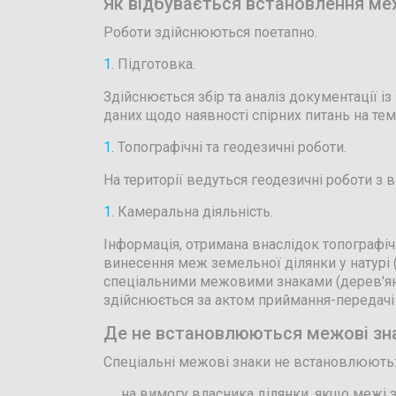
Як відбувається встановлення ме
Роботи здійснюються поетапно.
Підготовка.
Здійснюється збір та аналіз документації із
даних щодо наявності спірних питань на те
Топографічні та геодезичні роботи.
На території ведуться геодезичні роботи з
Камеральна діяльність.
Інформація, отримана внаслідок топографіч
винесення меж земельної ділянки у натурі 
спеціальними межовими знаками (дерев'яні 
здійснюється за актом приймання-передачі 
Де не встановлюються межові зн
Спеціальні межові знаки не встановлюють
на вимогу власника ділянки, якщо межі 