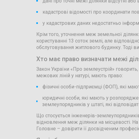
дані про точні межі ділянки відсутні або 
кадастрові відомості про координати по
у кадастрових даних недостатньо інформ
Крім того, уточнення меж земельної ділян
користуванні 13 соток землі, але відповід
обслуговування житлового будинку. Тоді ви
Хто має право визначати межі ді
Закон України «Про землеустрій» говорить,
межових ліній у натурі, мають право:
фізичні особи-підприємці (ФОП), які маю
юридичні особи, які мають у розпоряджен
землеупорядників у штаті, які відповідати
Що стосується інженерів-землеупорядників 
відновлення меж ділянки на місцевості. На
Головне – довірити її досвідченим професі