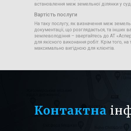
встановлення меж земельної ділянки у су
Вартість послуги
На таку послугу, як визначення меж земель
документації, що розглядається, та інших
землеволодіння – звертайтесь до АТ «Аспер
для якісного виконання робіт. Крім того, на
максимально вигідною для клієнтів.
Контактна
ін