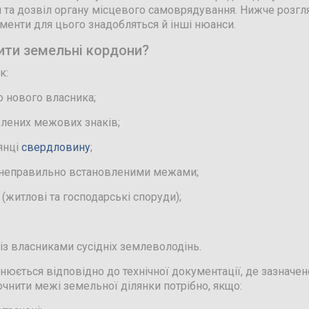
 та дозвіл органу місцевого самоврядування. Нижче розгля
менти для цього знадобляться й інші нюанси.
ити земельні кордони?
к:
до нового власника;
лених межових знаків;
янці
свердловину
;
а неправильно встановленими межами;
(житлові та господарські споруди);
із власниками сусідніх землеволодінь.
нюється відповідно до технічної документації, де зазначе
точнити межі земельної ділянки потрібно, якщо: