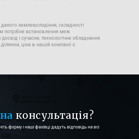
і даного землеволодіння, складності
ам потрібне встановлення меж
досвід і сучасне, технологічне обладнання
ділянки, ціна в нашій компанії є
бна
консультація?
іть форму і наші фахівці дадуть відповідь на всі