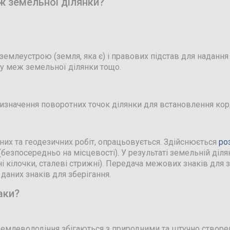
ж земельної ділянки?
 землеустрою (земля, яка є) і правових підстав для надання
му меж земельної ділянки тощо.
 визначення поворотних точок ділянки для встановлення кор
них та геодезичних робіт, опрацьовується. Здійснюється
ро
(безпосередньо на місцевості). У результаті земельній діл
кілочки, сталеві стрижні). Передача межових знаків для 
даних знаків для зберігання.
аки?
:
землеволодіння збігаються з природними та штучно створе