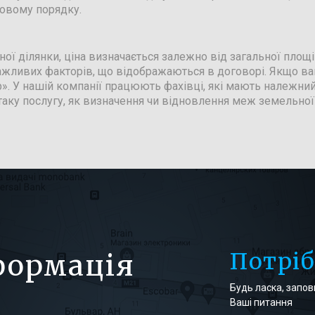
довому порядку.
ної ділянки, ціна визначається залежно від загальної площ
 важливих факторів, що відображаються в договорі. Якщо в
». У нашій компанії працюють фахівці, які мають належний 
 таку послугу, як визначення чи відновлення меж земельної 
Потрі
формація
Будь ласка, заповн
Ваші питання