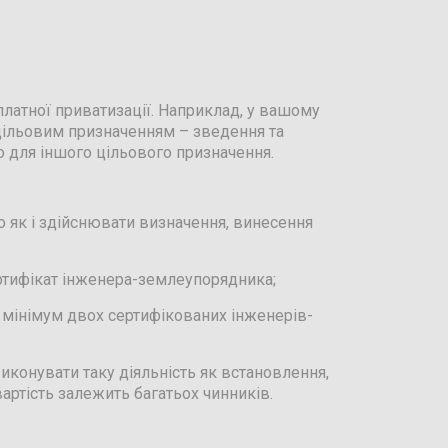
латної приватизації. Наприклад, у вашому
 цільовим призначенням – зведення та
о для іншого цільового призначення.
о як і здійснювати визначення, винесення
ертифікат інженера-землеупорядника;
ж мінімум двох сертифікованих інженерів-
конувати таку діяльність як встановлення,
артість залежить багатьох чинників.