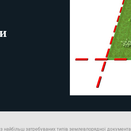
ки
із найбільш затребуваних типів землевпорядної документа