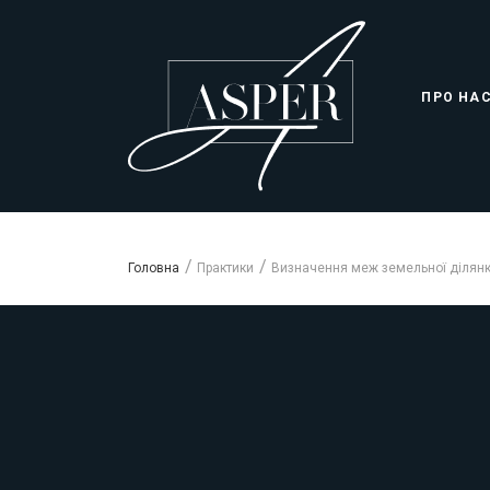
ПРО НА
Головна
Практики
Визначення меж земельної ділян