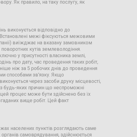
ору. Як правило, на таку послугу, як
інь виконується відповідно до
я. Встановлені межі фіксуються межовими
анії) виїжджає на вказану замовником
 поворотних кутів землеволодіння.
лючно у присутності власника землі,
інь про дату, час проведення таких робіт,
зніше ніж за 5 робочих днів до проведення
и способами зв'язку. Якщо
иконується через засоби друку місцевості,
) з будь-яких причин що неспроможні
цей процес може бути здійснено без їх
згаданих вище робіт. Цей факт
ежах населених пунктів розглядають саме
 органів самоврядування, здійснюється