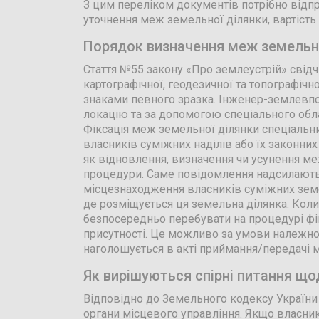
З цим переліком документів потрібно відпра
уточнення меж земельної ділянки, вартість
Порядок визначення меж земельно
Стаття №55 закону «Про землеустрій» свідч
картографічної, геодезичної та топографіч
знаками певного зразка. Інженер-землевп
локацію та за допомогою спеціального обл
Фіксація меж земельної ділянки спеціальн
власників суміжних наділів або їх законних
як відновлення, визначення чи усунення ме
процедури. Саме повідомлення надсилають
місцезнаходження власників суміжних земе
де розміщується ця земельна ділянка. Коли
безпосередньо перебувати на процедурі фі
присутності. Це можливо за умови належног
наголошується в акті приймання/передачі м
Як вирішуються спірні питання щ
Відповідно до Земельного кодексу Україн
органи місцевого управління. Якщо власни