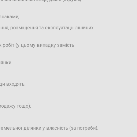
знаками;
ня, розміщення та експлуатації лінійних
х робіт (у цьому випадку замість
янки.
ди входять:
родажу тощо);
ельної ділянки у власність (за потреби).