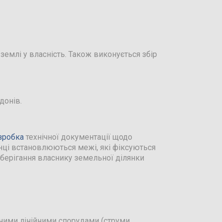
 землі у власність. Також виконується збір
донів.
зробка
технічної документації щодо
янці встановлюються межі, які фіксуються
зберігання власнику земельної ділянки
ними лінійними спорудами (струми,