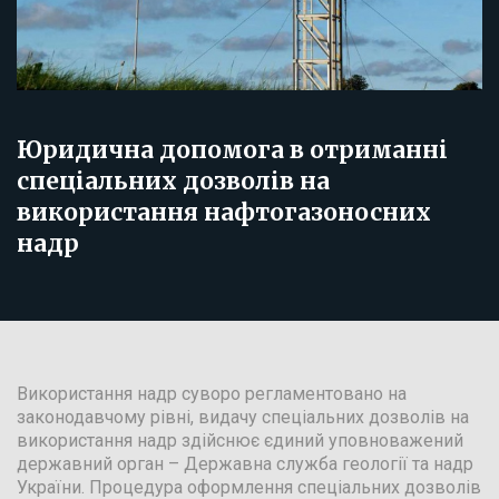
Юридична допомога в отриманні
спеціальних дозволів на
використання нафтогазоносних
надр
Використання надр суворо регламентовано на
законодавчому рівні, видачу спеціальних дозволів на
використання надр здійснює єдиний уповноважений
державний орган – Державна служба геології та надр
України. Процедура оформлення спеціальних дозволів