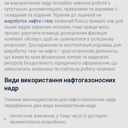
на використання надр потребує навичок роботи з
супутньою документацією, правилами та нормами її
складання та подання. Терміни дії ліцензій на
видобуток нафти і газу
зазвичай більш тривалі, ніж для
інших видів корисних копалин, тому краще весь
процес доручити команді досвідчених фахівців
компанії «Аспер», щоб не сумніватися в успішному
результаті. Дослідження та експлуатація родовищ для
видобутку газу чи нафти – довгострокова діяльність,
що вимагає крім фінансових витрат та кадрових
ресурсів бездоганного юридичного оформлення, що
забезпечить впевнену та стабільну роботу компанії.
Види використання нафтогазоносних
надр
Чинним законодавством для нафтогазоносних надр
передбачено два види використання надр:
геологічне вивчення, у тому числі із дослідно-
промисловою розробкою;