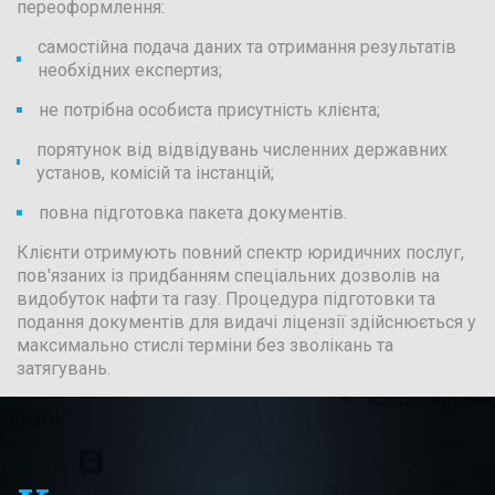
переоформлення:
самостійна подача даних та отримання результатів
необхідних експертиз;
не потрібна особиста присутність клієнта;
порятунок від відвідувань численних державних
установ, комісій та інстанцій;
повна підготовка пакета документів.
Клієнти отримують повний спектр юридичних послуг,
пов'язаних із придбанням спеціальних дозволів на
видобуток нафти та газу. Процедура підготовки та
подання документів для видачі ліцензії здійснюється у
максимально стислі терміни без зволікань та
затягувань.