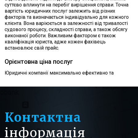
суттєво вплинути на перебіг вирішення справи. Точна
вартість юридичних послуг залежить від різних
факторів та визначається індивідуально для кожного
клієнта. Вона варіюється в залежності від тривалості
судового процесу, складності справи, а також обсягу
виконаної роботи. Важливим фактором є також
кваліфікація юриста, адже кожен фахівець
встановлює свій прайс.
Орієнтовна ціна послуг
Юридичні компанії максимально ефективно та
швидко вирішують усі проблеми свого клієнта, при
цьому намагаються мінімізувати витрати. Чим раніше
ви звернетеся за допомогою, тим більше буде шансів
знизити свої витрати та успішно завершити справу.
Тому ціни юридичні послуги розраховуються
індивідуально, з урахуванням потреб клієнта, і після
Контактна
розгляду всіх деталей. Але первинна консультація (без
вивчення документів) майже завжди безкоштовна,
інформація
тому можна вибрати юриста не лише за його
кваліфікацією, а й за своїми перевагами. Насамперед