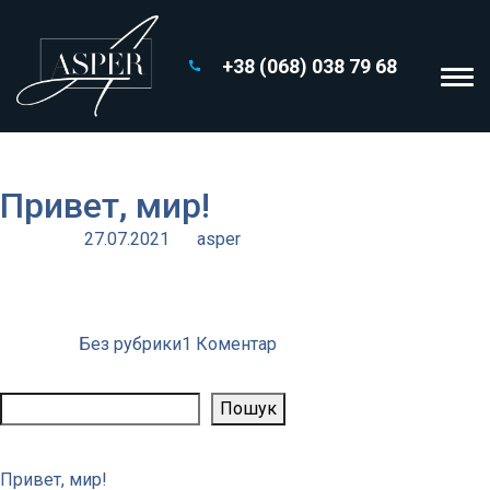
+38 (068) 038 79 68
Місяць:
Липень 2021
Привет, мир!
Posted on
27.07.2021
by
asper
Добро пожаловать в WordPress. Это ваша первая запись.
Отредактируйте или удалите ее, затем начинайте
создавать!
до
Posted in
Без рубрики
1 Коментар
Привет,
Пошук
мир!
Пошук
Свежие записи
Привет, мир!