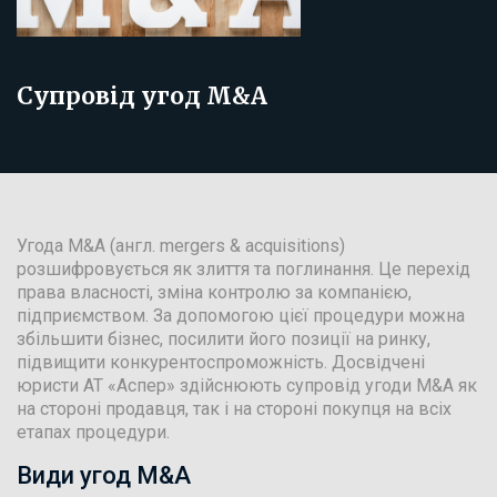
Супровід угод M&A
Угода M&A (англ. mergers & acquisitions)
розшифровується як злиття та поглинання. Це перехід
права власності, зміна контролю за компанією,
підприємством. За допомогою цієї процедури можна
збільшити бізнес, посилити його позиції на ринку,
підвищити конкурентоспроможність. Досвідчені
юристи АТ «Аспер» здійснюють супровід угоди M&A як
на стороні продавця, так і на стороні покупця на всіх
етапах процедури.
Види угод M&A