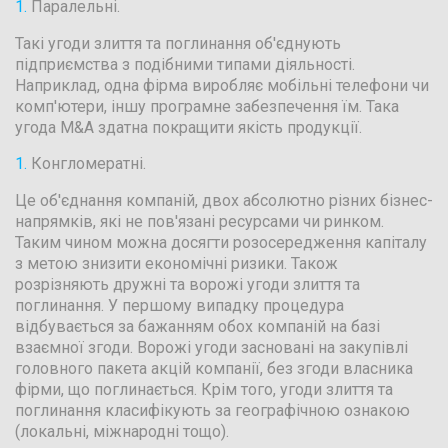
Паралельні.
Такі угоди злиття та поглинання об'єднують
підприємства з подібними типами діяльності.
Наприклад, одна фірма виробляє мобільні телефони чи
комп'ютери, іншу програмне забезпечення їм. Така
угода M&A здатна покращити якість продукції.
Конгломератні.
Це об'єднання компаній, двох абсолютно різних бізнес-
напрямків, які не пов'язані ресурсами чи ринком.
Таким чином можна досягти розосередження капіталу
з метою знизити економічні ризики. Також
розрізняють дружні та ворожі угоди злиття та
поглинання. У першому випадку процедура
відбувається за бажанням обох компаній на базі
взаємної згоди. Ворожі угоди засновані на закупівлі
головного пакета акцій компанії, без згоди власника
фірми, що поглинається. Крім того, угоди злиття та
поглинання класифікують за географічною ознакою
(локальні, міжнародні тощо).