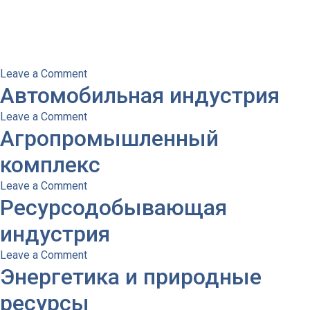
обществе и бизнес среде. В частности, Лана Синичкина,
партнер и соруководитель практики, член исполнительного
комитета Всеукраинской сети добродетели и комплаенс
(UNIC).
on
Leave a Comment
Автомобильная индустрия
IT
индустрия
on
Leave a Comment
Агропромышленный
Автомобильная
индустрия
комплекс
on
Leave a Comment
Ресурсодобывающая
Агропромышленный
комплекс
индустрия
on
Leave a Comment
Энергетика и природные
Ресурсодобывающая
индустрия
ресурсы