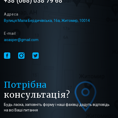
+38 (068) 038 79 68
Адреса
Вулиця Мала Бердичівська, 16а, Житомир, 10014
E-mail
aoasper@gmail.com
Потрібна
консультація?
Будь ласка, заповніть форму і наші фахівці дадуть відповідь
на всі Ваші питання