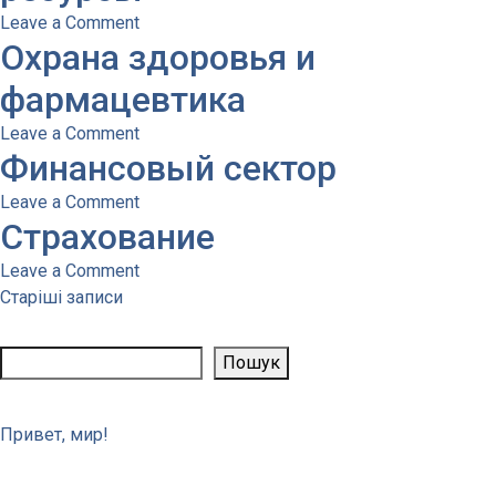
on
Leave a Comment
Охрана здоровья и
Энергетика
и
фармацевтика
природные
ресурсы
on
Leave a Comment
Финансовый сектор
Охрана
здоровья
on
Leave a Comment
и
Страхование
Финансовый
фармацевтика
сектор
on
Leave a Comment
Навігація
Страхование
Старіші записи
Пошук
за
Пошук
записами
Свежие записи
Привет, мир!
Свежие комментарии