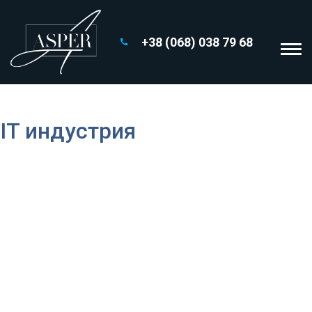
+38 (068) 038 79 68
Архіви:
Индустрия
IT индустрия
Наша практика антикоррупционного комплаенса и этики
бизнеса, основанная в 2011 году, помогает клиентам
построить деятельность в соответствии с требованиями
законодательства Украины, транснационального
антикоррупционного законодательства и лучших мировых
практик в сфере добродетели и комплаенс, вовремя
отвечая на вызовы в этой сфере. Юристы практики
активно участвуют в работе ведущих организаций,
способствующих установлению высоких этических
стандартов, диалога и распространению знаний в