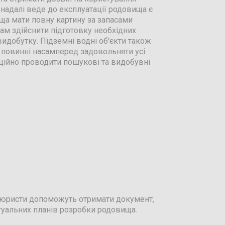
 надалі веде до експлуатації родовища є
ща мати повну картину за запасами
ам здійснити підготовку необхідних
идобутку. Підземні водні об'єкти також
 повинні насамперед задовольняти усі
ційно проводити пошукові та видобувні
і юристи допоможуть отримати документ,
туальних планів розробки родовища.