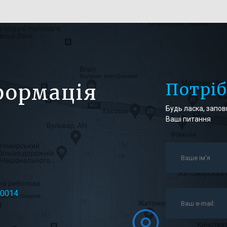
Потрі
формація
Будь ласка, заповн
Ваші питання
10014