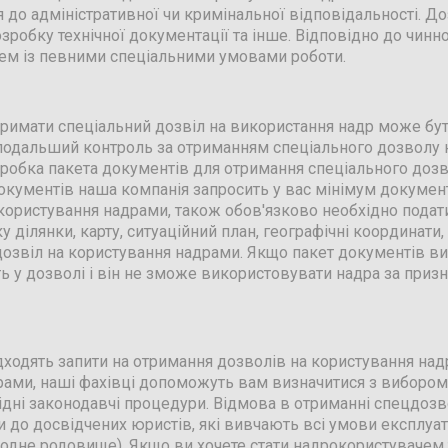
 до адміністративної чи кримінальної відповідальності. 
розробку технічної документації та інше. Відповідно до чин
ем із певними спеціальними умовами роботи.
тримати спеціальний дозвіл на використання надр може бут
 подальший контроль за отриманням спеціального дозволу 
робка пакета документів для отримання спеціального дозв
окументів наша компанія запросить у вас мінімум документ
ористування надрами, також обов'язково необхідно подати
 ділянки, карту, ситуаційний план, географічні координати, г
дозвіл на користування надрами. Якщо пакет документів ви
 у дозволі і він не зможе використовувати надра за приз
адходять запити на отримання дозволів на користування на
рами, наші фахівці допоможуть вам визначитися з вибором
ідні законодавчі процедури. Відмова в отриманні спецдозв
 до досвідчених юристів, які вивчають всі умови експлуат
 одне родовище). Якщо ви хочете стати надрокористувачем 