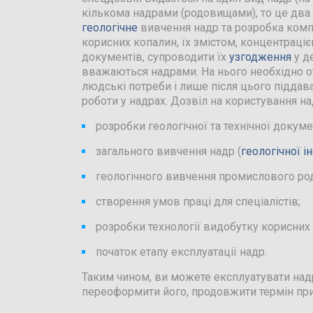
кількома надрами (родовищами), то це два 
геологічне
вивчення надр та розробка комп
корисних копалин, їх змістом, концентраці
документів, супроводити їх
узгодження
у д
вважаються надрами. На нього необхідно о
людські потреби і лише після цього підда
роботи у надрах. Дозвіл на користування н
розробки геологічної та технічної докуме
загального вивчення надр (
геологічної і
геологічного вивчення промислового ро
створення умов праці для спеціалістів;
розробки технології видобутку корисних
початок етапу експлуатації надр.
Таким чином, ви можете експлуатувати над
переоформити його, продовжити термін прид