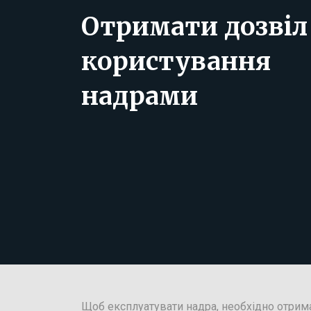
Отримати дозвіл
користування
надрами
Щоб експлуатувати надра, необхідно отрима