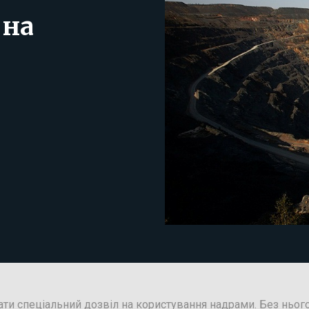
 на
ти спеціальний дозвіл на користування надрами. Без ньог