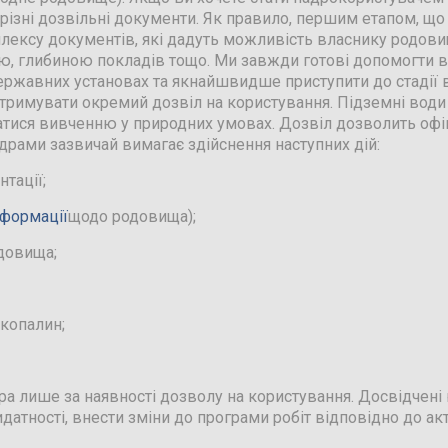
різні дозвільні документи. Як правило, першим етапом, що
лексу документів, які дадуть можливість власнику родови
єю, глибиною покладів тощо. Ми завжди готові допомогти в
ержавних установах та якнайшвидше приступити до стадії в
тримувати окремий дозвіл на користування. Підземні води
ватися вивченню у природних умовах. Дозвіл дозволить офі
адрами зазвичай вимагає здійснення наступних дій:
нтації;
нформації
щодо родовища);
довища;
 копалин;
ра лише за наявності дозволу на користування. Досвідчен
атності, внести зміни до програми робіт відповідно до ак