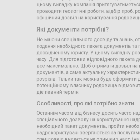
цьому випадку компанія притягуватиметься
проводити геологічні роботи, відбір проб, 
офіційний дозвіл на користування родовищ
Які документи потрібні?
Не маючи спеціального досвіду та знань, о
подання необхідного пакета документів та
досвідченому юристу. У цьому випадку роз
часу. Для підготовки відповідного пакета д
все максимально. Щоб отримати дозвіл на к
документів, а саме актуальну характеристику
розрізів. Тільки так можна буде оформити 
потенційному власнику родовища відмовить
діє певний термін.
Особливості, про які потрібно знати
Останнім часом від бізнесу досить часто н
спеціального дозволу на користування над
необхідний пакет документів, пройти необх
надрокористувачі звертаються за послугами
спецдозвіл видається на один вид надр (на