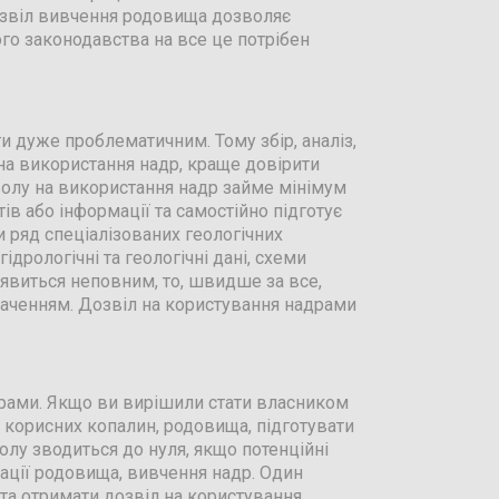
Дозвіл вивчення родовища дозволяє
ного законодавства на все це потрібен
и дуже проблематичним. Тому збір, аналіз,
на використання надр, краще довірити
олу на використання надр займе мінімум
ів або інформації та самостійно підготує
 ряд спеціалізованих геологічних
ідрологічні та геологічні дані, схеми
явиться неповним, то, швидше за все,
наченням. Дозвіл на користування надрами
драми. Якщо ви вирішили стати власником
 корисних копалин, родовища, підготувати
олу зводиться до нуля, якщо потенційні
ації родовища, вивчення надр. Один
та отримати дозвіл на користування